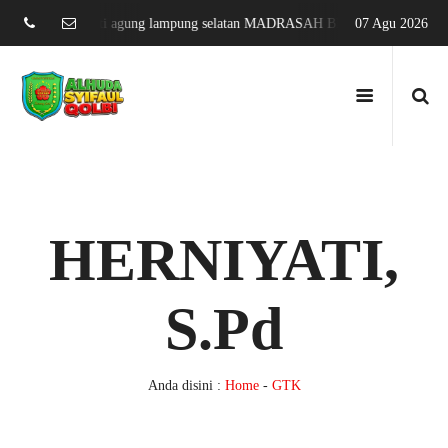
ifa karang sari jati agung lampung selatan MADRASAH BERPRESTASI D
07 Agu 2026
HERNIYATI,
S.Pd
Anda disini :
Home
-
GTK