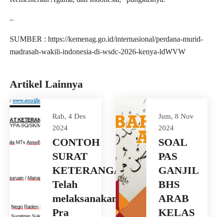
–
SUMBER : https://kemenag.go.id/internasional/perdana-murid-
madrasah-wakili-indonesia-di-wsdc-2026-kenya-ldWVW
Artikel Lainnya
Rab, 4 Des
Jum, 8 Nov
2024
2024
CONTOH
SOAL
SURAT
PAS
KETERANGAN
GANJIL
Telah
BHS
melaksanakan
ARAB
Pra
KELAS