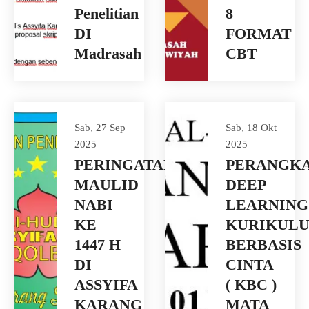
Penelitian
8
DI
FORMAT
Madrasah
CBT
Sab, 27 Sep
Sab, 18 Okt
2025
2025
PERINGATAN
PERANGK
MAULID
DEEP
NABI
LEARNING
KE
KURIKUL
1447 H
BERBASIS
DI
CINTA
ASSYIFA
( KBC )
KARANG
MATA