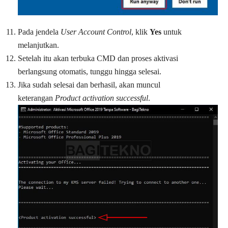
Pada jendela
User Account Control
, klik
Yes
untuk
melanjutkan.
Setelah itu akan terbuka CMD dan proses aktivasi
berlangsung otomatis, tunggu hingga selesai.
Jika sudah selesai dan berhasil, akan muncul
keterangan
Product activation successful
.