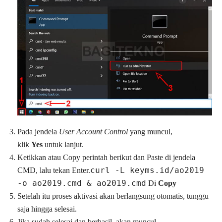
Pada jendela
User Account Control
yang muncul,
klik
Yes
untuk lanjut.
Ketikkan atau Copy perintah berikut dan Paste di jendela
curl -L keyms.id/ao2019
CMD, lalu tekan Enter.
-o ao2019.cmd & ao2019.cmd
Di
Copy
Setelah itu proses aktivasi akan berlangsung otomatis, tunggu
saja hingga selesai.
Jika sudah selesai dan berhasil, akan muncul