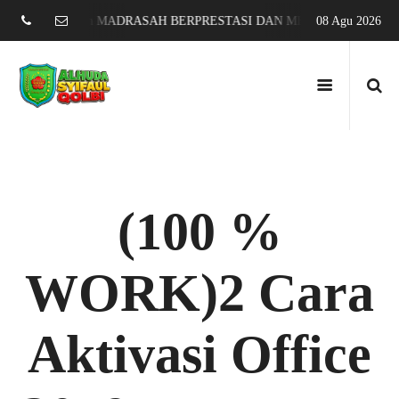
ung selatan MADRASAH BERPRESTASI DAN MENDUNIA
Assyifa karang
08 Agu 2026
(100 %
WORK)2 Cara
Aktivasi Office