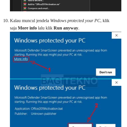
Kalau muncul jendela
Windows protected your PC
, klik
saja
More info
lalu klik
Run anyway
.