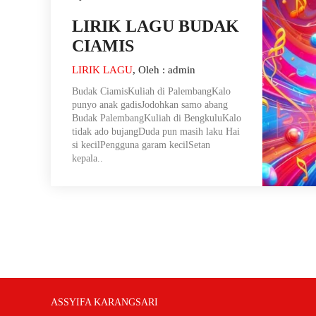
LIRIK LAGU BUDAK
CIAMIS
LIRIK LAGU
, Oleh : admin
Budak CiamisKuliah di PalembangKalo
punyo anak gadisJodohkan samo abang
Budak PalembangKuliah di BengkuluKalo
tidak ado bujangDuda pun masih laku Hai
si kecilPengguna garam kecilSetan
kepala..
ASSYIFA KARANGSARI