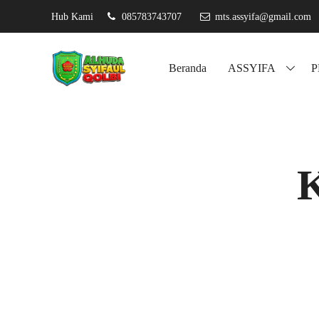
Hub Kami
085783743707
mts.assyifa@gmail.com
Assyi
Beranda
ASSYIFA