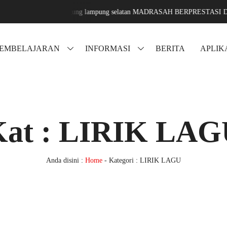
fa karang sari jati agung lampung selatan MADRASAH BERPRESTASI D
PEMBELAJARAN
INFORMASI
BERITA
APLIK
Kat : LIRIK LAG
Anda disini :
Home
-
Kategori : LIRIK LAGU