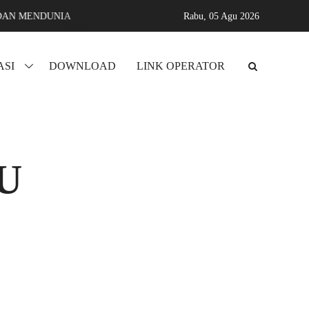
AN MENDUNIA
Assyifa karang sari jati agung lampung selatan M
Rabu,
05 Agu 2026
ASI
DOWNLOAD
LINK OPERATOR
U