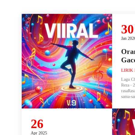
30
Jan 202
Ora
Gac
LIRIK
Lagu Ch
Reza ‧ 
rasaRas
sama-sa
26
Apr 2025