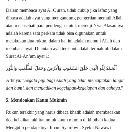
Dalam membaca ayat Al-Quran, tidak cukup jika lafaz yang
dibaca adalah ayat yang mengandung pengertian memuji Allah
atau menasehati para pendengar untuk memuji-Nya. Alasannya
adalah karena satu perkara tidak bisa digunakan untuk
melakukan dua rukun, dalam hal ini adalah memuji Allah dan
membaca ayat. Di antara ayat tersebut adalah termaktub dalam
Surat Al-An’am ayat 1:
اَلْحَمْدُ لِلّٰهِ الَّذِيْ خَلَقَ السَّمٰوٰتِ وَالْاَرْضَ وَجَعَلَ الظُّلُمٰتِ وَالنُّوْرَ
Artinya: “
Segala puji bagi Allah yang telah menciptakan langit
dan bumi, dan menjadikan kegelapan-kegelapan dan cahaya
.”
5. Mendoakan Kaum Mukmin
Rukun terakhir yang harus dibaca khatib adalah membacakan
doa kebaikan akhirat untuk kaum mumin di khutbah kedua.
Mengutip pendapatnya Imam Syarqowi, Syekh Nawawi