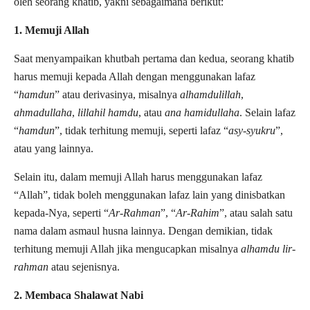
oleh seorang khatib, yakni sebagaimana berikut:
1. Memuji Allah
Saat menyampaikan khutbah pertama dan kedua, seorang khatib
harus memuji kepada Allah dengan menggunakan lafaz
“
hamdun
” atau derivasinya, misalnya
alhamdulillah
,
ahmadullaha
,
lillahil hamdu
, atau
ana hamidullaha
. Selain lafaz
“
hamdun
”, tidak terhitung memuji, seperti lafaz “
asy-syukru
”,
atau yang lainnya.
Selain itu, dalam memuji Allah harus menggunakan lafaz
“Allah”, tidak boleh menggunakan lafaz lain yang dinisbatkan
kepada-Nya, seperti “
Ar-Rahman
”, “
Ar-Rahim
”, atau salah satu
nama dalam asmaul husna lainnya. Dengan demikian, tidak
terhitung memuji Allah jika mengucapkan misalnya
alhamdu lir-
rahman
atau sejenisnya.
2. Membaca Shalawat Nabi