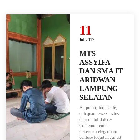
11
Jul 2017
MTS
ASSYIFA
DAN SMA IT
ARIDWAN
LAMPUNG
SELATAN
An potest, inquit ille,
quicquam esse suavius
quam nihil dolere?
Contemnit enim
disserendi elegantiam,
confuse loquitur. An est