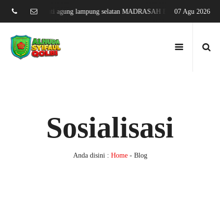
yifa karang sari jati agung lampung selatan MADRASAH BERPRESTASI 
07 Agu 2026
Sosialisasi
Anda disini :
Home
-
Blog