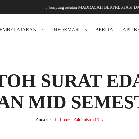
ang sari jati agung lampung selatan MADRASAH BERPRESTASI DAN MEN
PEMBELAJARAN
INFORMASI
BERITA
APLIK
TOH SURAT ED
IAN MID SEMES
Anda disini :
Home
-
Administrasi TU