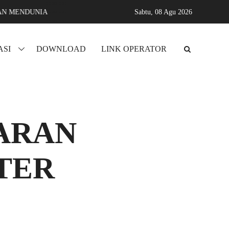
DUNIA
Assyifa karang sari jati agung lampung selatan MADRASA
Sabtu,
08 Agu 2026
ASI
DOWNLOAD
LINK OPERATOR
ARAN
TER