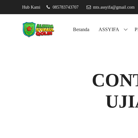
Hub Kami
085783743707
mts.assyifa@gmail.com
Assyifa kar
Beranda
ASSYIFA
CON
UJ