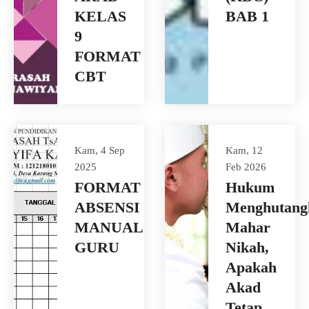
KELAS
BAB 1
9
FORMAT
CBT
Kam, 4 Sep
Kam, 12
2025
Feb 2026
FORMAT
Hukum
ABSENSI
Menghutang
MANUAL
Mahar
GURU
Nikah,
Apakah
Akad
Tetap