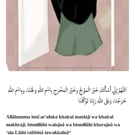
Allâhumma innî as’aluka khairal maulaji wa khairal
makhraji, bismillâhi walajnâ wa bismillâhi kharajnâ wa
‘ala-Llâhi rabbinâ tawakkalnâ“