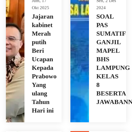
Jum, 17
Sen, 2 Des
Okt 2025
2024
Jajaran
SOAL
kabinet
PAS
Merah
SUMATIF
putih
GANJIL
Beri
MAPEL
Ucapan
BHS
Kepada
LAMPUNG
Prabowo
KELAS
Yang
8
ulang
BESERTA
Tahun
JAWABAN
Hari ini