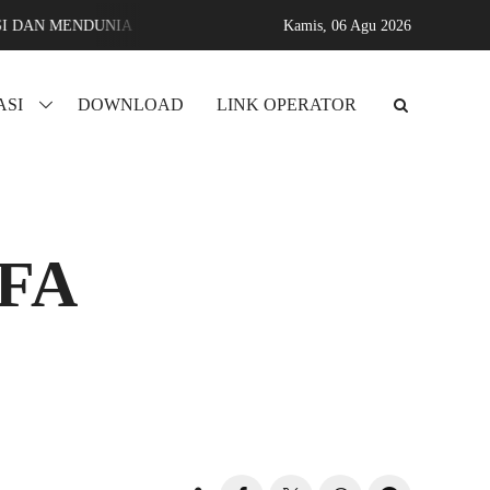
SI DAN MENDUNIA
Assyifa karang sari jati agung lampung selat
Kamis,
06 Agu 2026
ASI
DOWNLOAD
LINK OPERATOR
FA