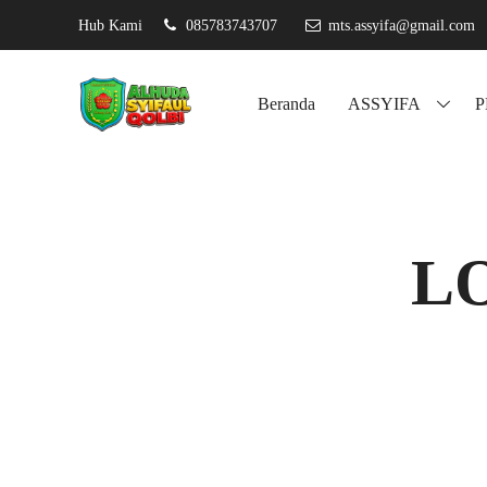
Hub Kami
085783743707
mts.assyifa@gmail.com
A
Beranda
ASSYIFA
L