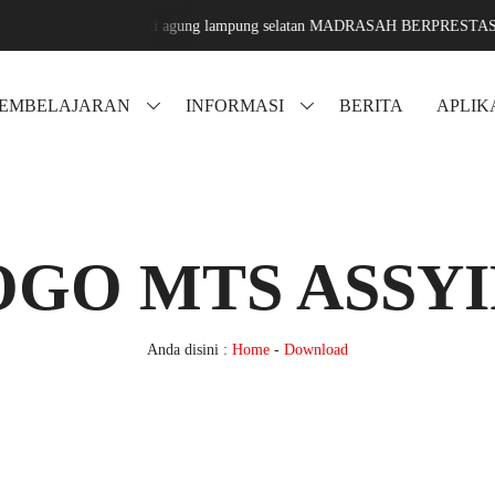
ssyifa karang sari jati agung lampung selatan MADRASAH BERPRESTA
PEMBELAJARAN
INFORMASI
BERITA
APLIK
OGO MTS ASSYI
Anda disini :
Home
-
Download