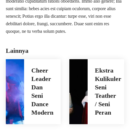
moderatio cupiditatum rationi oboediens. Immo alio genere; Illa
sunt similia: hebes acies est cuipiam oculorum, corpore alius
senescit; Potius ergo illa dicantur: turpe esse, viri non esse
debilitari dolore, frangi, succumbere. Duae sunt enim res
quoque, ne tu verba solum putes.
Lainnya
Cheer
Ekstra
Leader
Kulikuler
Dan
Seni
Seni
Teather
Dance
/ Seni
Modern
Peran