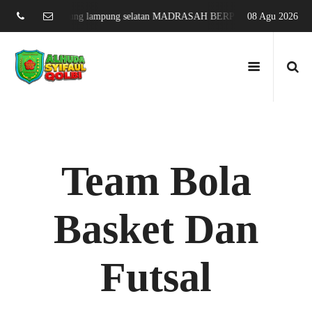
arang sari jati agung lampung selatan MADRASAH BERPRESTASI DAN ME
08 Agu 2026
Team Bola
Basket Dan
Futsal