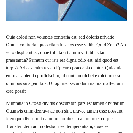
Quia dolori non voluptas contraria est, sed doloris privatio.
Omnia contraria, quos etiam insanos esse vultis. Quid Zeno? An
vero displicuit ea, quae tributa est animi virtutibus tanta
praestantia? Primum cur ista res digna odio est, nisi quod est
turpis? Ad eas enim res ab Epicuro praecepta dantur. Quicquid
enim a sapientia proficiscitur, id continuo debet expletum esse
omnibus suis partibus; Ut optime, secundum naturam affectum
esse possit.
Nummus in Croesi divitiis obscuratur, pars est tamen divitiarum.
Quamvis enim depravatae non sint, pravae tamen esse possunt.
Idemque diviserunt naturam hominis in animum et corpus.
Transfer idem ad modestiam vel temperantiam, quae est