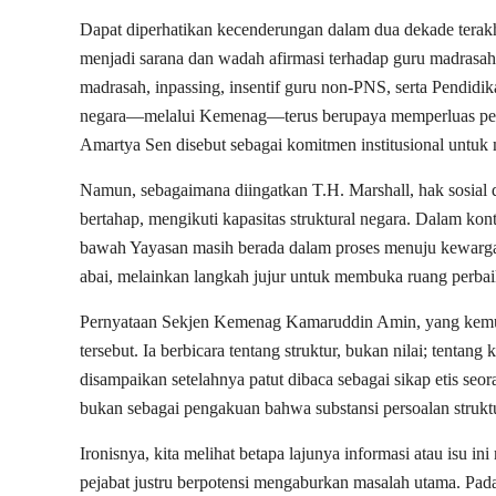
Dapat diperhatikan kecenderungan dalam dua dekade terakhi
menjadi sarana dan wadah afirmasi terhadap guru madrasah 
madrasah, inpassing, insentif guru non-PNS, serta Pendid
negara—melalui Kemenag—terus berupaya memperluas peng
Amartya Sen disebut sebagai komitmen institusional untuk
Namun, sebagaimana diingatkan T.H. Marshall, hak sosial 
bertahap, mengikuti kapasitas struktural negara. Dalam kon
bawah Yayasan masih berada dalam proses menuju kewargaa
abai, melainkan langkah jujur untuk membuka ruang perba
Pernyataan Sekjen Kemenag Kamaruddin Amin, yang kemud
tersebut. Ia berbicara tentang struktur, bukan nilai; tent
disampaikan setelahnya patut dibaca sebagai sikap etis seor
bukan sebagai pengakuan bahwa substansi persoalan struktur
Ironisnya, kita melihat betapa lajunya informasi atau isu i
pejabat justru berpotensi mengaburkan masalah utama. Pada