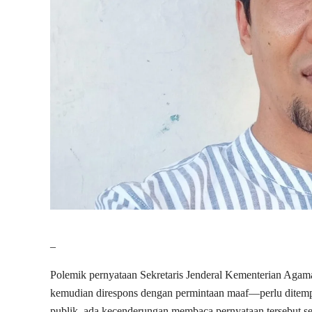
–
Polemik pernyataan Sekretaris Jenderal Kementerian Ag
kemudian direspons dengan permintaan maaf—perlu ditempat
publik, ada kecenderungan membaca pernyataan tersebut seb