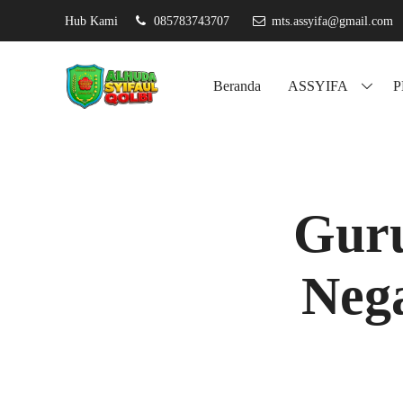
Hub Kami
085783743707
mts.assyifa@gmail.com
Assyifa karan
Beranda
ASSYIFA
Guru
Nega