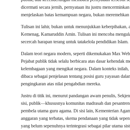
dicermati secara jernih, pernyataan itu justru mencerminkan
menjelaskan batas kemampuan negara, bukan meremehkan 
Tulisan ini lahir, bukan untuk menunjukkan keberpihakan, 
Kemenag, Kamaruddin Amin. Tulisan ini mencoba mengulas
secercah harapan terang untuk tatakelola pendidikan Islam.
Dalam teori negara modern, seperti dikemukakan Max Weber
Pejabat publik tidak selalu berbicara atas dasar kehendak mo
kelembagaan yang mengikat negara. Dalam konteks inilah
dibaca sebagai penjelasan tentang posisi guru yayasan dala
pengingkaran atas nilai pengabdian mereka.
Justru di titik ini, menurut pandangan awam penulis, Sek
sisi, publik—khususnya komunitas madrasah dan pesantr
pembela utama guru agama. Di sisi lain, Kementerian Agama
anggaran yang terbatas, skema pendanaan yang tidak sepenu
yang belum sepenuhnya terintegrasi sebagai pilar utama si