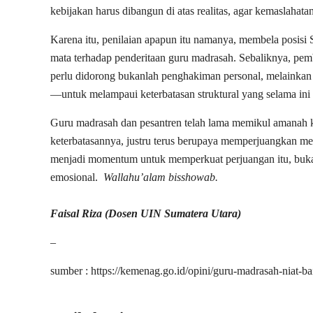
kebijakan harus dibangun di atas realitas, agar kemaslahata
Karena itu, penilaian apapun itu namanya, membela posis
mata terhadap penderitaan guru madrasah. Sebaliknya, pembel
perlu didorong bukanlah penghakiman personal, melainkan 
—untuk melampaui keterbatasan struktural yang selama in
Guru madrasah dan pesantren telah lama memikul amanah 
keterbatasannya, justru terus berupaya memperjuangkan mer
menjadi momentum untuk memperkuat perjuangan itu, buk
emosional.
Wallahu’alam bisshowab.
Faisal Riza (Dosen UIN Sumatera Utara)
–
sumber : https://kemenag.go.id/opini/guru-madrasah-niat-b