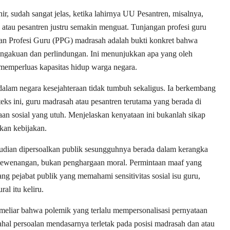
r, sudah sangat jelas, ketika lahirnya UU Pesantren, misalnya,
atau pesantren justru semakin menguat. Tunjangan profesi guru
ikan Profesi Guru (PPG) madrasah adalah bukti konkret bahwa
akuan dan perlindungan. Ini menunjukkan apa yang oleh
 memperluas kapasitas hidup warga negara.
dalam negara kesejahteraan tidak tumbuh sekaligus. Ia berkembang
teks ini, guru madrasah atau pesantren terutama yang berada di
n sosial yang utuh. Menjelaskan kenyataan ini bukanlah sikap
ikan kebijakan.
ian dipersoalkan publik sesungguhnya berada dalam kerangka
ang kewenangan, bukan penghargaan moral. Permintaan maaf yang
ang pejabat publik yang memahami sensitivitas sosial isu guru,
al itu keliru.
ni meliar bahwa polemik yang terlalu mempersonalisasi pernyataan
hal persoalan mendasarnya terletak pada posisi madrasah dan atau