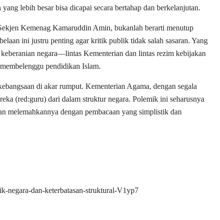
n yang lebih besar bisa dicapai secara bertahap dan berkelanjutan.
i Sekjen Kemenag Kamaruddin Amin, bukanlah berarti menutup
aan ini justru penting agar kritik publik tidak salah sasaran. Yang
keberanian negara—lintas Kementerian dan lintas rezim kebijakan
i membelenggu pendidikan Islam.
kebangsaan di akar rumput. Kementerian Agama, dengan segala
eka (red:guru) dari dalam struktur negara. Polemik ini seharusnya
an melemahkannya dengan pembacaan yang simplistik dan
aik-negara-dan-keterbatasan-struktural-V1yp7