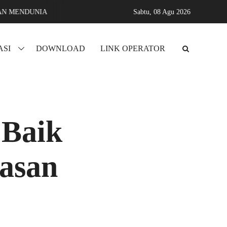
NIA
Assyifa karang sari jati agung lampung selatan MADRASAH 
Sabtu,
08 Agu 2026
ASI
DOWNLOAD
LINK OPERATOR
 Baik
tasan