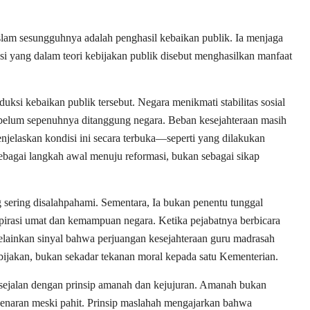
lam sesungguhnya adalah penghasil kebaikan publik. Ia menjaga
gsi yang dalam teori kebijakan publik disebut menghasilkan manfaat
ksi kebaikan publik tersebut. Negara menikmati stabilitas sosial
ini belum sepenuhnya ditanggung negara. Beban kesejahteraan masih
njelaskan kondisi ini secara terbuka—seperti yang dilakukan
agai langkah awal menuju reformasi, bukan sebagai sikap
 sering disalahpahami. Sementara, Ia bukan penentu tunggal
spirasi umat dan kemampuan negara. Ketika pejabatnya berbicara
melainkan sinyal bahwa perjuangan kesejahteraan guru madrasah
ebijakan, bukan sekadar tekanan moral kepada satu Kementerian.
tru sejalan dengan prinsip amanah dan kejujuran. Amanah bukan
ebenaran meski pahit. Prinsip maslahah mengajarkan bahwa