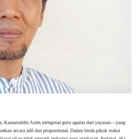
ama, Kamaruddin Amin mengenai guru agama dari yayasan—yang
kan secara adil dan proporsional. Dalam hiruk-pikuk reaksi
agai sikap tidak empatik terhadap guru madrasah. Padahal, jika