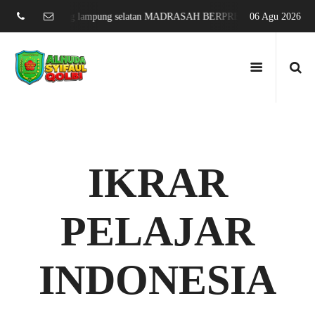
g sari jati agung lampung selatan MADRASAH BERPRESTASI DAN MENDU
06 Agu 2026
IKRAR
PELAJAR
INDONESIA