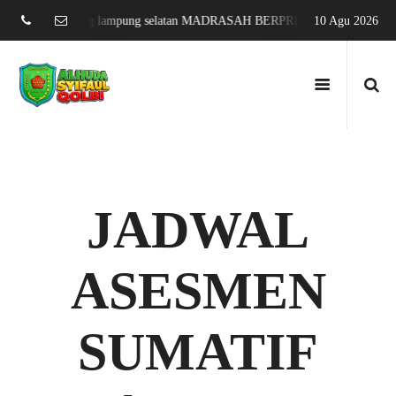
g sari jati agung lampung selatan MADRASAH BERPRESTASI DAN MENDU
10 Agu 2026
JADWAL
ASESMEN
SUMATIF