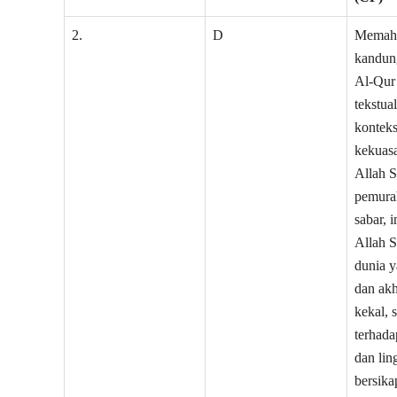
2.
D
Memaham
kandun
Al-Qur
tekstua
konteks
kekuas
Allah Sw
pemurah
sabar, i
Allah S
dunia y
dan akh
kekal, 
terhada
dan li
bersika