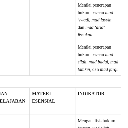
Menilai penerapan
hukum bacaan
mad
‘iwadl, mad layyin
dan
mad ‘aridl
lissukun.
Menilai penerapan
hukum bacaan
mad
silah
,
mad badal, mad
tamkin,
dan
mad farqi.
IAN
MATERI
INDIKATOR
ELAJARAN
ESENSIAL
Menganalisis hukum