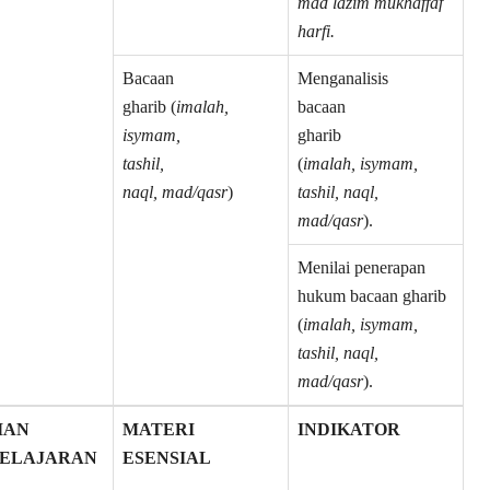
mad lazim mukhaffaf
harfi.
Bacaan
Menganalisis
gharib (
imalah,
bacaan
isymam,
gharib
tashil,
(
imalah,
isymam,
naql, mad/qasr
)
tashil, naql,
mad/qasr
).
Menilai penerapan
hukum bacaan gharib
(
imalah, isymam,
tashil, naql,
mad/qasr
).
IAN
MATERI
INDIKATOR
ELAJARAN
ESENSIAL