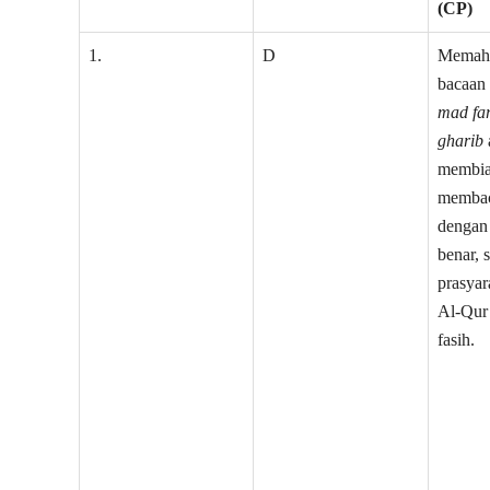
(CP)
1.
D
Memah
bacaan
mad far
gharib
membia
membac
dengan
benar, 
prasya
Al-Qur
fa