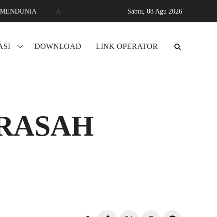
NIA
Assyifa karang sari jati agung lampung selatan MADRASAH 
Sabtu,
08 Agu 2026
ASI
DOWNLOAD
LINK OPERATOR
DRASAH