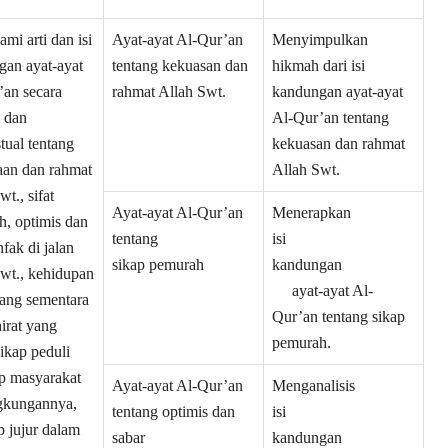
i arti dan isi
Ayat-ayat Al-Qur’an
Menyimpulkan
gan ayat-ayat
tentang kekuasan dan
hikmah dari isi
’an secara
rahmat Allah Swt.
kandungan ayat-ayat
l dan
Al-Qur’an tentang
tual tentang
kekuasan dan rahmat
aan dan rahmat
Allah Swt.
t., sifat
Ayat-ayat Al-Qur’an
Menerapkan
, optimis dan
tentang
isi
nfak di jalan
sikap pemurah
kandungan
wt., kehidupan
ayat-ayat Al-
ang sementara
Qur’an tentang sikap
irat yang
pemurah.
sikap peduli
p masyarakat
Ayat-ayat Al-Qur’an
Menganalisis
ngkungannya,
tentang optimis dan
isi
p jujur dalam
sabar
kandungan