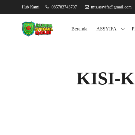
Hub Kami
085783743707
mts.assyifa@gmail.com
Assyifa karan
Beranda
ASSYIFA
KISI-