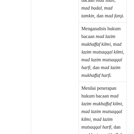
bacaan
mad silah
,
mad badal, mad
tamkin,
dan
mad farqi.
Menganalisis hukum
bacaan
mad lazim
mukhaffaf kilmi, mad
lazim mutsaqqal kilmi,
mad lazim mutsaqqal
harfi,
dan
mad lazim
mukhaffaf harfi.
Menilai penerapan
hukum bacaan
mad
lazim mukhaffaf kilmi,
mad lazim mutsaqqal
kilmi, mad lazim
mutsaqqal harfi,
dan