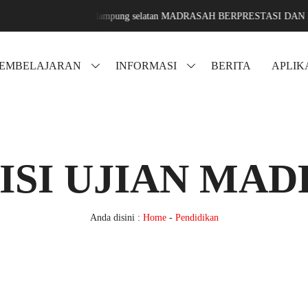
g sari jati agung lampung selatan MADRASAH BERPRESTASI DAN MENDU
PEMBELAJARAN
INFORMASI
BERITA
APLIK
KISI UJIAN MA
Anda disini :
Home
-
Pendidikan