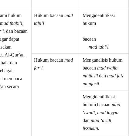
ami hukum
Hukum bacaan
mad
Mengidentifikasi
mad thabi’i,
tabi’i
hukum
’i,
dan bacaan
agar dapat
bacaan
sakan
mad tabi’i.
a Al-Qur`an
Hukum bacaan
mad
Menganalisis hukum
 baik dan
far’i
bacaan
mad wajib
sebagai
muttasil
dan
mad jaiz
rat membaca
munfasil.
’an secara
sih.
Mengidentifikasi
hukum bacaan
mad
‘iwadl, mad layyin
dan
mad ‘aridl
lissukun.