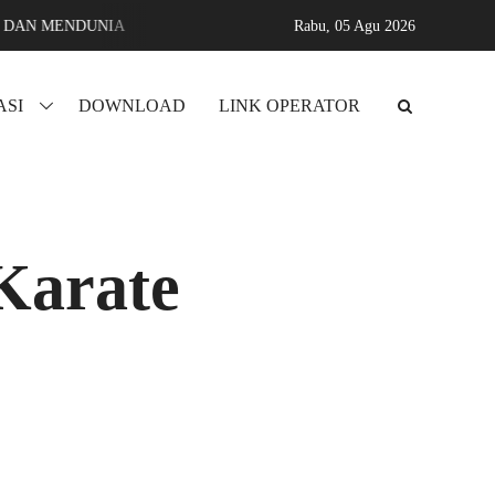
 MENDUNIA
Assyifa karang sari jati agung lampung selatan MAD
Rabu,
05 Agu 2026
ASI
DOWNLOAD
LINK OPERATOR
Karate