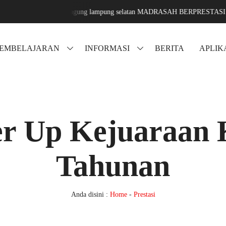
 karang sari jati agung lampung selatan MADRASAH BERPRESTASI DAN
PEMBELAJARAN
INFORMASI
BERITA
APLIK
r Up Kejuaraan 
Tahunan
Anda disini :
Home
-
Prestasi