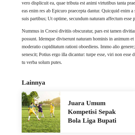
vero displicuit ea, quae tributa est animi virtutibus tanta pr
eas enim res ab Epicuro praecepta dantur. Quicquid enim a s
suis partibus; Ut optime, secundum naturam affectum esse p
Nummus in Croesi divitiis obscuratur, pars est tamen divit
possunt. Idemque diviserunt naturam hominis in animum et 
moderatio cupiditatum rationi oboediens. Immo alio genere; I
senescit; Potius ergo illa dicantur: turpe esse, viri non ess
tu verba solum putes.
Lainnya
Juara Umum
Kompetisi Sepak
Bola Liga Bupati