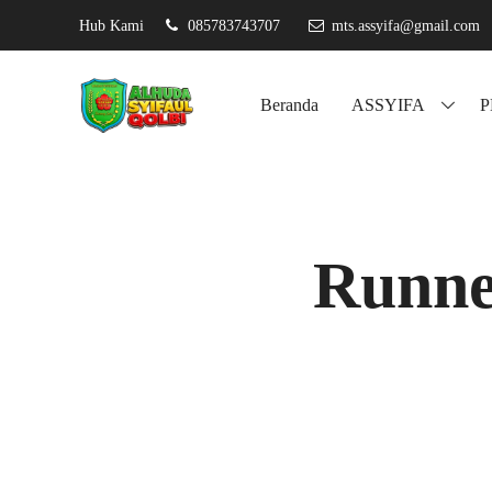
Hub Kami
085783743707
mts.assyifa@gmail.com
Assyifa
Beranda
ASSYIFA
Runne