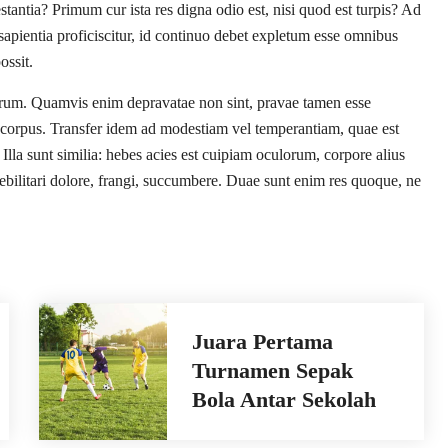
aestantia? Primum cur ista res digna odio est, nisi quod est turpis? Ad
apientia proficiscitur, id continuo debet expletum esse omnibus
ossit.
iarum. Quamvis enim depravatae non sint, pravae tamen esse
corpus. Transfer idem ad modestiam vel temperantiam, quae est
lla sunt similia: hebes acies est cuipiam oculorum, corpore alius
e debilitari dolore, frangi, succumbere. Duae sunt enim res quoque, ne
Juara Pertama
Turnamen Sepak
Bola Antar Sekolah