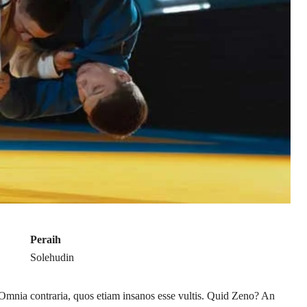
Peraih
Solehudin
. Omnia contraria, quos etiam insanos esse vultis. Quid Zeno? An