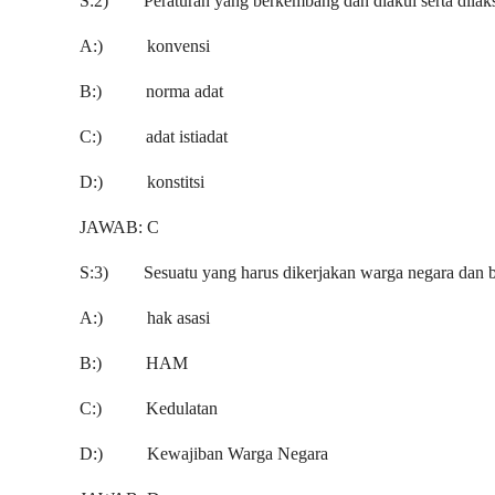
S:2) Peraturan yang berkembang dan diakui serta dilaksan
A:) konvensi
B:) norma adat
C:) adat istiadat
D:) konstitsi
JAWAB: C
S:3) Sesuatu yang harus dikerjakan warga negara dan ber
A:) hak asasi
B:) HAM
C:) Kedulatan
D:) Kewajiban Warga Negara