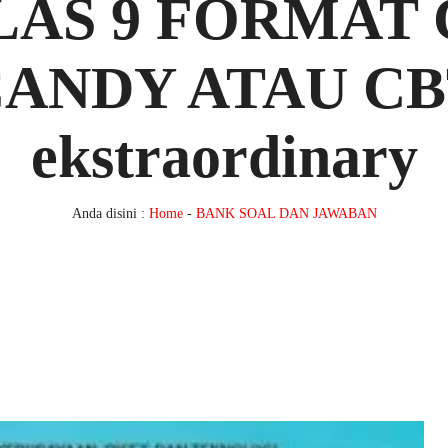
LAS 9 FORMAT 
ANDY ATAU C
ekstraordinary
Anda disini :
Home
-
BANK SOAL DAN JAWABAN