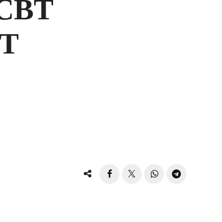
CBT
BT