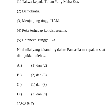
(1) Takwa kepada Tuhan Yang Maha Esa.
(2) Demokratis.
(3) Menjunjung tinggi HAM.
(4) Peka terhadap kondisi sesama.
(5) Bhinneka Tunggal Ika.
Nilai-nilai yang tekandung dalam Pancasila merupakan suat
ditunjukkan oleh ….
A:) (1) dan (2)
B:) (2) dan (3)
C:) (1) dan (3)
D:) (3) dan (4)
JAWAB: D