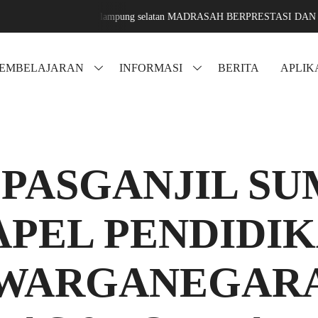
i jati agung lampung selatan MADRASAH BERPRESTASI DAN MENDUNIA
PEMBELAJARAN
INFORMASI
BERITA
APLIK
 PASGANJIL SU
PEL PENDIDI
WARGANEGAR