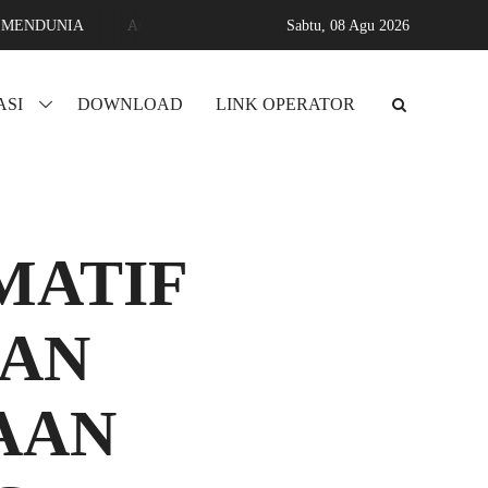
Assyifa karang sari jati agung lampung selatan MADRASAH BERPR
Sabtu,
08 Agu 2026
ASI
DOWNLOAD
LINK OPERATOR
MATIF
KAN
AAN