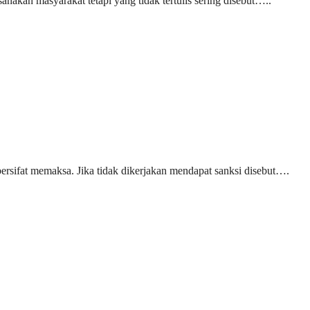
akan masyarakat tetapi yang tidak tertulis sering disebut…..
sifat memaksa. Jika tidak dikerjakan mendapat sanksi disebut….