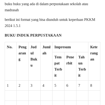
buku buku yang ada di dalam perpustakaan sekolah atau
madrasah
berikut ini format yang bisa diunduh untuk keperluan PKKM
2024 1.5.1
BUKU INDUK PERPUSTAKAAN
No.
Peng
Jud
Juml
Impresum
Kete
aran
ul
ah
rang
Tem
Pene
Tah
g
Buk
an
pat
rbit
un
u
Terb
Terb
it
it
1
2
3
4
5
6
7
8