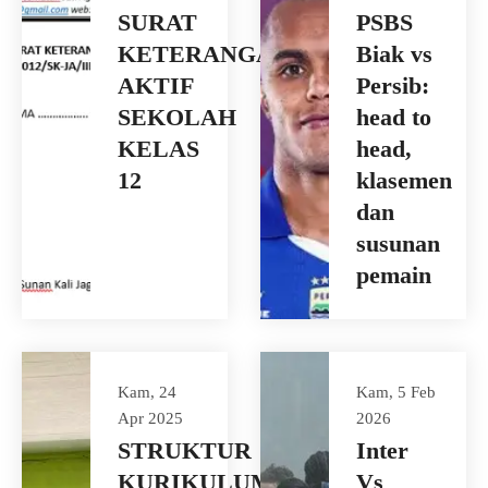
SURAT
PSBS
KETERANGAN
Biak vs
AKTIF
Persib:
SEKOLAH
head to
KELAS
head,
12
klasemen
dan
susunan
pemain
Kam, 24
Kam, 5 Feb
Apr 2025
2026
STRUKTUR
Inter
KURIKULUM
Vs