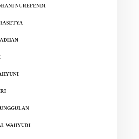
DHANI NUREFENDI
PRASETYA
MADHAN
I
WAHYUNI
KRI
A UNGGULAN
AL WAHYUDI