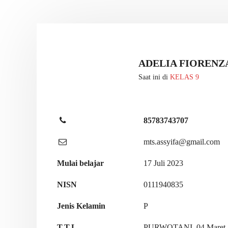
ADELIA FIORENZ
Saat ini di
KELAS 9
85783743707
mts.assyifa@gmail.com
Mulai belajar
17 Juli 2023
NISN
0111940835
Jenis Kelamin
P
T.T.L
PURWOTANI, 04 Maret 