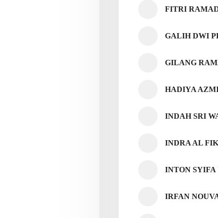
FITRI RAMA
GALIH DWI 
GILANG RA
HADIYA AZM
INDAH SRI 
INDRA AL FI
INTON SYIF
IRFAN NOUV