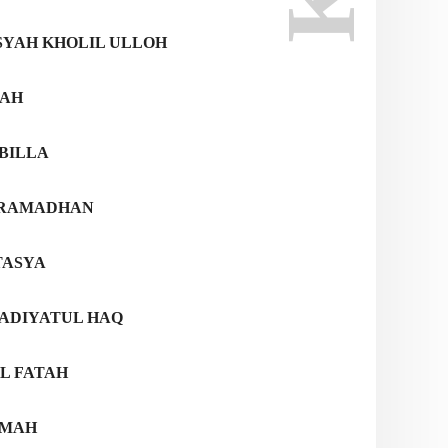
YAH KHOLIL ULLOH
LAH
BILLA
 RAMADHAN
TASYA
ADIYATUL HAQ
L FATAH
HMAH