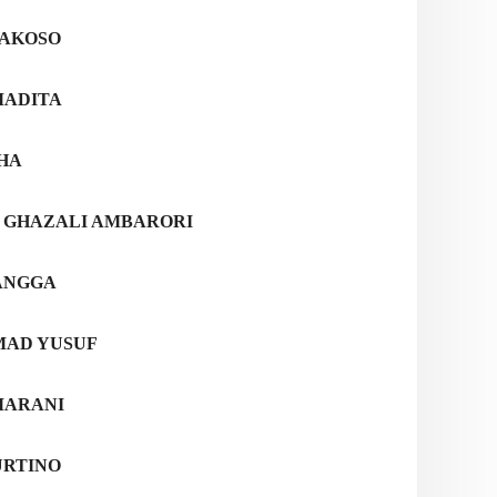
RAKOSO
MADITA
HA
 GHAZALI AMBARORI
ANGGA
MAD YUSUF
MARANI
URTINO