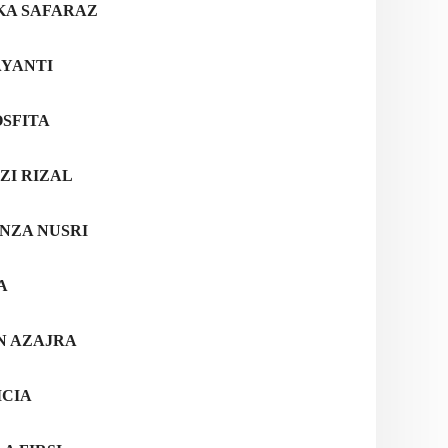
KA SAFARAZ
AYANTI
OSFITA
ZI RIZAL
NZA NUSRI
A
N AZAJRA
ICIA