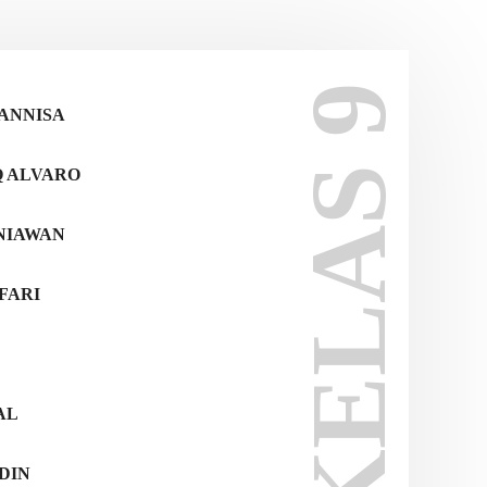
KELAS 9
 ANNISA
Q ALVARO
NIAWAN
FARI
AL
DIN