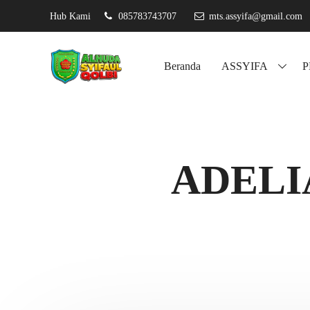
Hub Kami
085783743707
mts.assyifa@gmail.com
Assyifa k
Beranda
ASSYIFA
ADELI