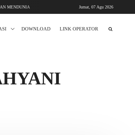
NDUNIA
Assyifa karang sari jati agung lampung selatan MADRAS
Jumat,
07 Agu 2026
ASI
DOWNLOAD
LINK OPERATOR
AHYANI