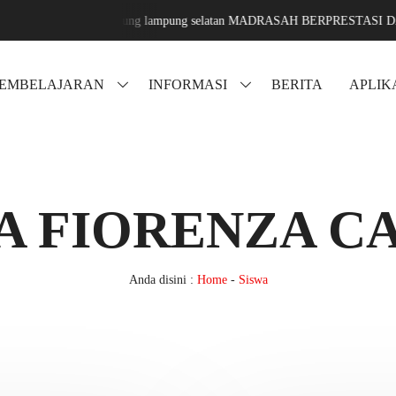
arang sari jati agung lampung selatan MADRASAH BERPRESTASI DAN ME
PEMBELAJARAN
INFORMASI
BERITA
APLIK
A FIORENZA C
Anda disini :
Home
-
Siswa