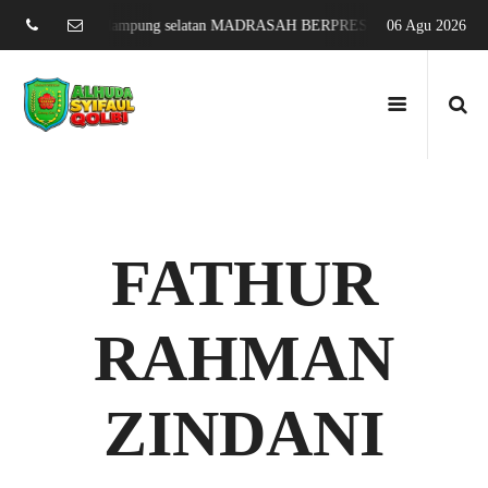
 sari jati agung lampung selatan MADRASAH BERPRESTASI DAN MENDUN
06 Agu 2026
FATHUR
RAHMAN
ZINDANI