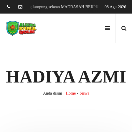
ang sari jati agung lampung selatan MADRASAH BERPRESTASI DAN MEN
08 Agu 2026
HADIYA AZMI
Anda disini :
Home
-
Siswa