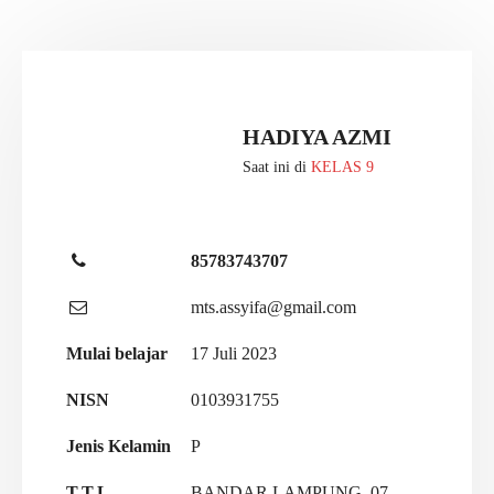
HADIYA AZMI
Saat ini di
KELAS 9
85783743707
mts.assyifa@gmail.com
Mulai belajar
17 Juli 2023
NISN
0103931755
Jenis Kelamin
P
T.T.L
BANDAR LAMPUNG, 07