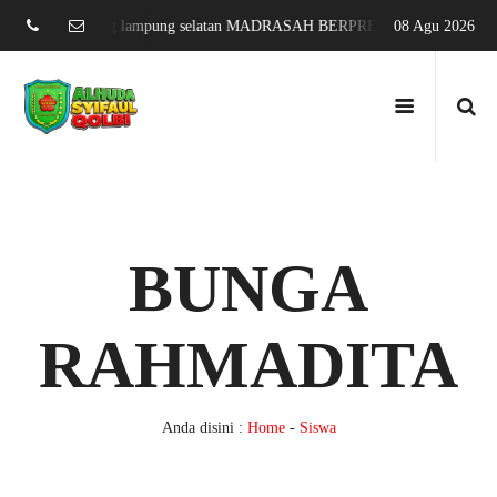
ng sari jati agung lampung selatan MADRASAH BERPRESTASI DAN MENDU
08 Agu 2026
BUNGA
RAHMADITA
Anda disini :
Home
-
Siswa