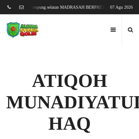
 sari jati agung lampung selatan MADRASAH BERPRESTASI DAN MENDUN
07 Agu 2026
ATIQOH
MUNADIYATU
HAQ